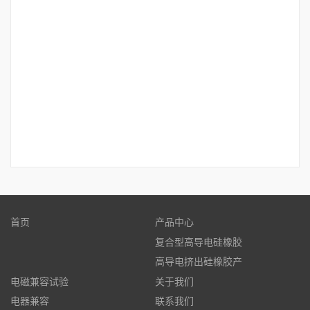
首页
产品中心
复合型高导电硅橡胶
高导电挤出硅橡胶产
电磁兼容试验
关于我们
电器兼容
联系我们