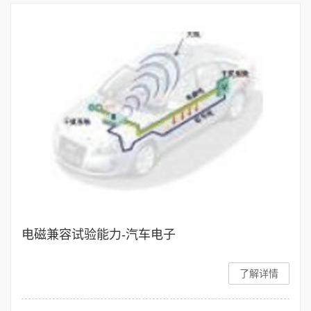
电磁兼容试验能力-汽车电子
了解详情