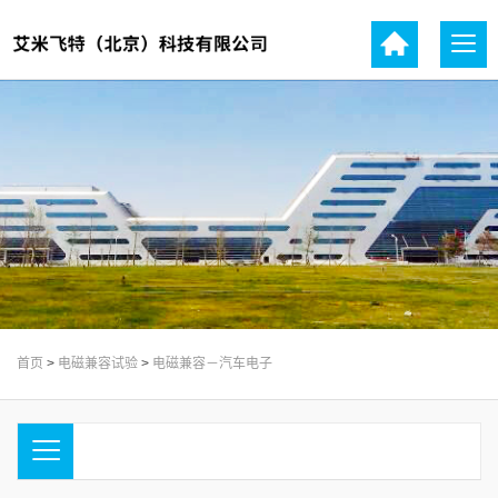
首页
>
电磁兼容试验
>
电磁兼容－汽车电子